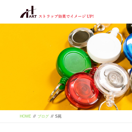
HOME
//
ブログ
//
S苑