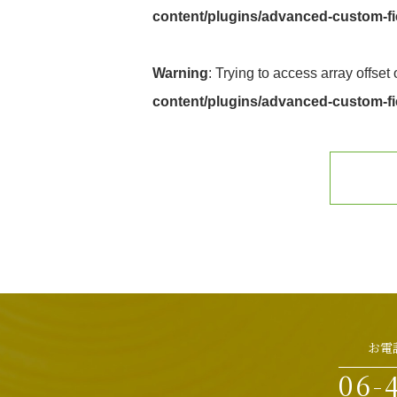
content/plugins/advanced-custom-fie
Warning
: Trying to access array offset 
content/plugins/advanced-custom-fie
お電
06-